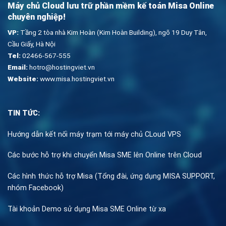
Tel:
02466-567-555
Email:
hotro@hostingviet.vn
Website:
www.misa.hostingviet.vn
TIN TỨC:
Hướng dẫn kết nối máy trạm tới máy chủ CLoud VPS
Các bước hỗ trợ khi chuyển Misa SME lên Online trên Cloud
Các hình thức hỗ trợ Misa (Tổng đài, ứng dụng MISA SUPPORT,
nhóm Facebook)
Tài khoản Demo sử dụng Misa SME Online từ xa
LIÊN HỆ TƯ VẤN
!