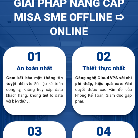
GIẢI PHÁP NÂNG CẤP
MISA SME OFFLINE ➯
ONLINE
01
02
An toàn nhất
Thiết thực nhất
Cam kết bảo mật thông tin
Công nghệ Cloud VPS với chi
tuyệt đối về:
Số liệu kế toán
phí thấp, hiệu quả cao:
Giải
công ty,
không truy cập data
quyết được các vấn đề của
khách hàng,
không tiết lộ data
Phòng Kế Toán, Giám đốc gặp
với bên thứ 3.
phải.
03
04