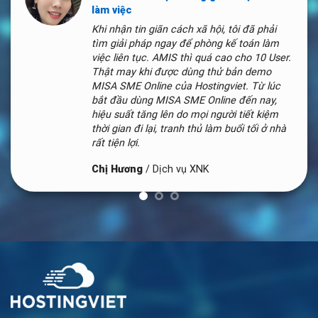
bộ dữ liệu, mỗi cơ sở sử dụng 1 dữ liệu kế
toán riêng. Cũng đã thử mở port, VPN
nhưng tốc độ chậm không thể làm việc nổi.
Nhờ có dịch vụ MISA SME Online trên Cloud
mà phòng kế toán & Giám đốc nhàn hơn rất
nhiều!
Chị Thu
/
Bán đồ gia dụng
Máy chủ Cloud lưu trữ phần mềm kế toán Misa Online
chuyên nghiệp!
VP:
Tầng 2 tòa nhà Kim Hoàn (Kim Hoàn Building), ngõ 19 Duy Tân,
Cầu Giấy, Hà Nội