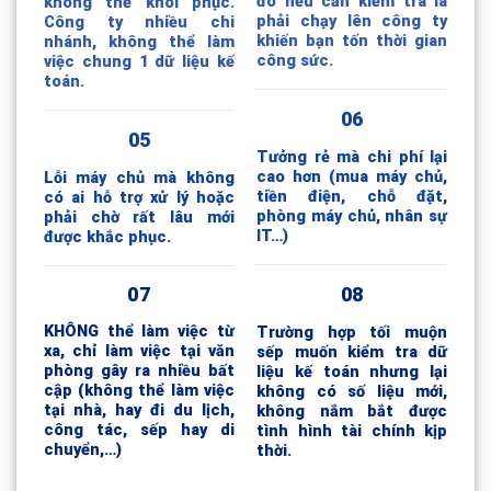
đó nếu cần kiểm tra là
không thể khôi phục.
phải chạy lên công ty
Công ty nhiều chi
khiến bạn tốn thời gian
nhánh, không thể làm
công sức.
việc chung 1 dữ liệu kế
toán.
06
05
Tưởng rẻ mà chi phí lại
cao hơn (mua máy chủ,
Lỗi máy chủ mà không
tiền điện, chỗ đặt,
có ai hỗ trợ xử lý hoặc
phòng máy chủ, nhân sự
phải chờ rất lâu mới
IT…)
được khắc phục.
07
08
KHÔNG thể làm việc từ
Trường hợp tối muộn
xa, chỉ làm việc tại văn
sếp muốn kiểm tra dữ
phòng gây ra nhiều bất
liệu kế toán nhưng lại
cập (không thể làm việc
không có số liệu mới,
tại nhà, hay đi du lịch,
không nắm bắt được
công tác, sếp hay di
tình hình tài chính kịp
chuyển,…)
thời.