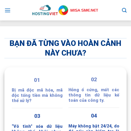
Skip
to
content
BẠN ĐÃ TỪNG VÀO HOÀN CẢNH
NÀY CHƯA?
02
01
Hỏng ổ cứng, mất các
Bị mã độc mã hóa, mã
thông tin dữ liệu kế
độc tống tiền mà không
toán của công ty.
thể xử lý?
04
03
Máy không bật 24/24, do
“Vô tình” xóa dữ liệu