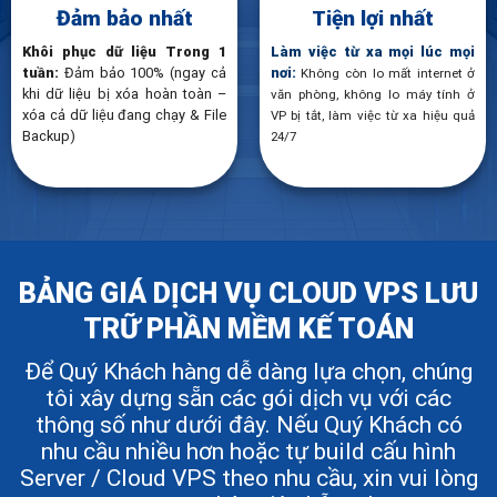
Đảm bảo nhất
Tiện lợi nhất
Khôi phục dữ liệu Trong 1
Làm việc từ xa mọi lúc mọi
tuần:
Đảm bảo 100% (ngay cả
nơi:
Không còn lo mất internet ở
khi dữ liệu bị xóa hoàn toàn –
văn phòng, không lo máy tính ở
xóa cả dữ liệu đang chạy & File
VP bị tắt, làm việc từ xa hiệu quả
Backup)
24/7
BẢNG GIÁ DỊCH VỤ CLOUD VPS LƯU
TRỮ PHẦN MỀM KẾ TOÁN
Để Quý Khách hàng dễ dàng lựa chọn, chúng
tôi xây dựng sẵn các gói dịch vụ với các
thông số như dưới đây. Nếu Quý Khách có
nhu cầu nhiều hơn hoặc tự build cấu hình
Server / Cloud VPS theo nhu cầu, xin vui lòng