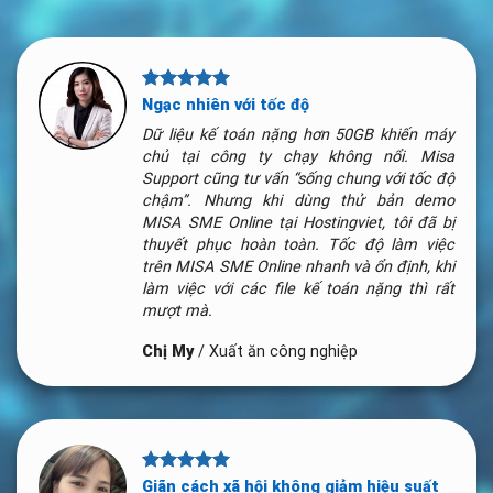
Tăng hiệu suất làm việc
Thật tuyệt vời. Nhờ nâng cấp lên phần
mềm Misa SME Online tại Hostingviet mà
phòng kế toán tăng hiệu suất làm việc.
Trước đây cả phòng kế toán gần 30 người
hay “ngồi chơi” khi máy chủ Misa SME bị
treo, giờ thì mọi chuyện đã khác. Cảm ơn
Hostingviet rất nhiều!
Chị Liên
/
Thực phẩm Tiến Đạt
Không phải lo lắng nhiều cơ sở
Trước đây, chúng tôi khá vất vả ở việc đòng